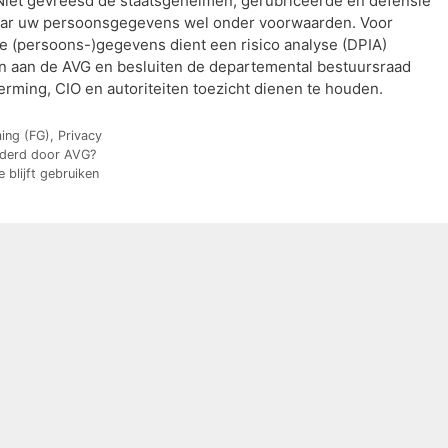
Niet gevreesd de staatsgeheimen, gerubriceerde en defensie
aar uw persoonsgegevens wel onder voorwaarden. Voor
tie (persoons-)gegevens dient een risico analyse (DPIA)
n aan de AVG en besluiten de departemental bestuursraad
rming, CIO en autoriteiten toezicht dienen te houden.
ing (FG)
,
Privacy
nderd door AVG?
 blijft gebruiken