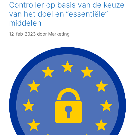
Controller op basis van de keuze
van het doel en “essentiële”
middelen
12-feb-2023
door
Marketing