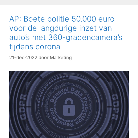
AP: Boete politie 50.000 euro
voor de langdurige inzet van
auto’s met 360-gradencamera’s
tijdens corona
21-dec-2022
door
Marketing