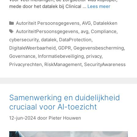
mede door het datalek bij Clinical …
Lees meer
Autoriteit Persoonsgegevens
,
AVG
,
Datalekken
AutoriteitPersoonsgegevens
,
avg
,
Compliance
,
cybersecurity
,
datalek
,
DataProtection
,
DigitaleWeerbaarheid
,
GDPR
,
Gegevensbescherming
,
Governance
,
Informatiebeveiliging
,
privacy
,
Privacyrechten
,
RiskManagement
,
SecurityAwareness
Samenwerking en duidelijkheid
cruciaal voor AI-toezicht
12-jun-2024
door
Pieter Houwen