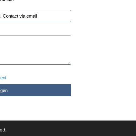
ment
agen
ed.