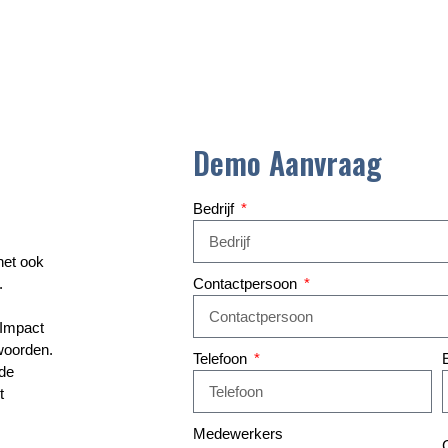
Demo Aanvraag
Bedrijf
het ook
.
Contactpersoon
 Impact
woorden.
Telefoon
 de
t
Medewerkers